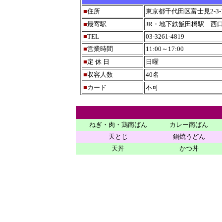
■
住所
東京都千代田区富士見2-3-
■
最寄駅
JR・地下鉄飯田橋駅 西
■
TEL
03-3261-4819
■
営業時間
11:00～17:00
■
定 休 日
日曜
■
収容人数
40名
■
カード
不可
ねぎ・肉・鶏南ばん
カレー南ばん
天とじ
鍋焼うどん
天丼
かつ丼