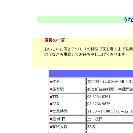
うな
店長の一言
おいしいお酒と手づくりの料理で夜も遅くまで営業
のうなぎも用意してお待ち申し上げております)
■
住所
東京都千代田区平河町1-3
■
最寄駅
有楽町線麹町駅、半蔵門線
■
TEL
03-3234-0361
■
FAX
03-3234-9876
■
営業時間
11:30～14:00 17:00～22:
■
定 休 日
土・祝日
■
収容人数
35名