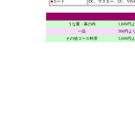
■
カード
DC、マスター、UC、VISA
うな重・幕の内
1,600円
一品
500円よ
その他コース料理
5,000円