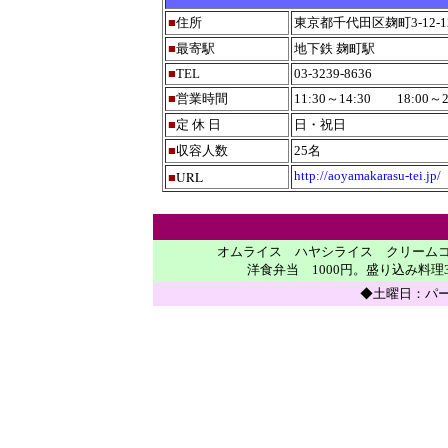
■
住所
東京都千代田区麹町3-12-1
■
最寄駅
地下鉄 麹町駅
■
TEL
03-3239-8636
■
営業時間
11:30～14:30 18:00～21
■
定 休 日
日・祝日
■
収容人数
25名
URL
http://aoyamakarasu-tei.jp/
■
オムライス ハヤシライス クリーム
洋食弁当 1000円。盛り込み料理
◆土曜日：パ