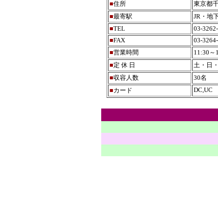
■
住所
東京都千
■
最寄駅
JR・地
■
TEL
03-3262
■
FAX
03-3264
■
営業時間
11:30～
■
定 休 日
土・日
■
収容人数
30名
DC,UC
■
カード