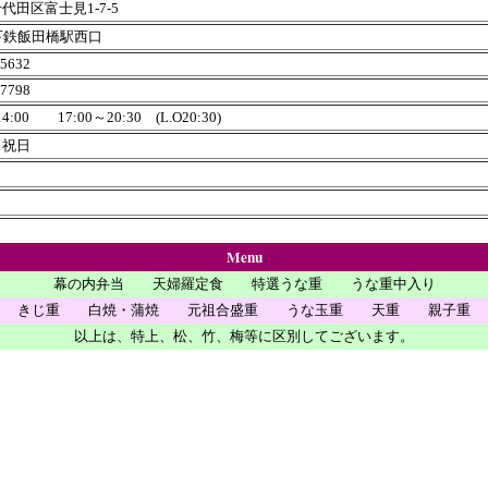
代田区富士見1-7-5
下鉄飯田橋駅西口
-5632
-7798
14:00 17:00～20:30 (L.O20:30)
・祝日
Menu
幕の内弁当 天婦羅定食 特選うな重 うな重中入り
きじ重 白焼・蒲焼 元祖合盛重 うな玉重 天重 親子重
以上は、特上、松、竹、梅等に区別してございます。