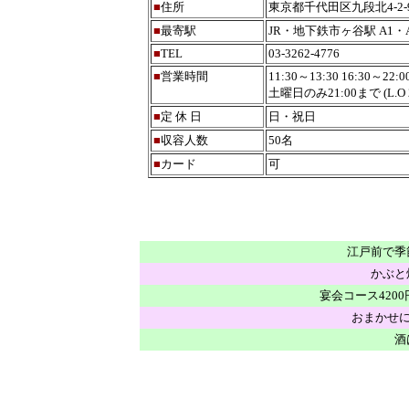
■
住所
東京都千代田区九段北4-2-
■
最寄駅
JR・地下鉄市ヶ谷駅 A1・
■
TEL
03-3262-4776
■
営業時間
11:30～13:30 16:30～22:0
土曜日のみ21:00まで (L.O 2
■
定 休 日
日・祝日
■
収容人数
50名
■
カード
可
江戸前で季
かぶと
宴会コース4200
おまかせに
酒