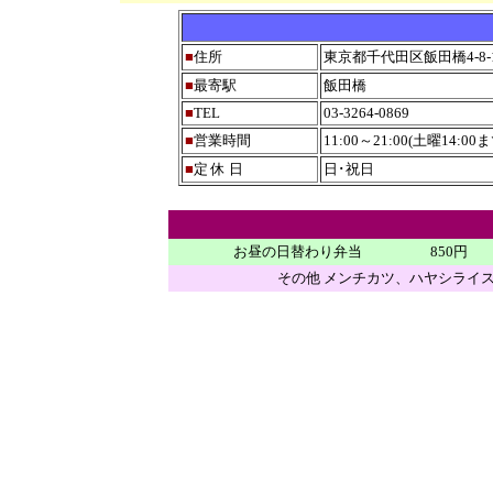
■
住所
東京都千代田区飯田橋4-8-
■
最寄駅
飯田橋
■
TEL
03-3264-0869
■
営業時間
11:00～21:00(土曜14:00ま
■
定 休 日
日･祝日
お昼の日替わり弁当
850円
その他 メンチカツ、ハヤシライス