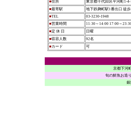
■
住所
東京都千代田区平河町1-4-
■
最寄駅
地下鉄麹町駅1番出口 徒歩
■
TEL
03-3230-1948
■
営業時間
11:30～14:00 17:00～23:30
■
定 休 日
日曜
■
収容人数
92名
■
カード
可
京都下河町
旬の鮮魚お造り盛
銀