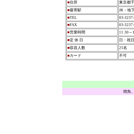
■
住所
東京都千
■
最寄駅
JR・地
■
TEL
03-3237
■
FAX
03-3237
■
営業時間
11:30～
■
定 休 日
日・祝
■
収容人数
25名
■
カード
不可
焼魚