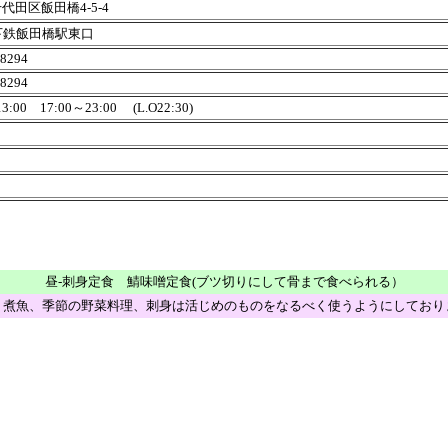
代田区飯田橋4-5-4
下鉄飯田橋駅東口
-8294
-8294
13:00 17:00～23:00 (L.O22:30)
日
Menu
昼-刺身定食 鯖味噌定食(ブツ切りにして骨まで食べられる）
、煮魚、季節の野菜料理、刺身は活じめのものをなるべく使うようにしており