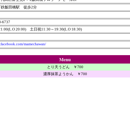
下鉄飯田橋駅 徒歩2分
8-6737
1:00(L.O 20:00)
土日祝11
:
30～19
:
30
(L.O 18:30)
m.facebook.com/mamechawan/
Menu
とり天うどん ￥700
濃厚抹茶ようかん ￥700