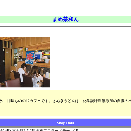
まめ茶和ん
氷、甘味ものの和カフェです。さぬきうどんは、化学調味料無添加の自慢の出
Shop Data
代田区富士見2-7-2
飯田橋フロラーノモール2F