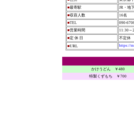
■
最寄駅
JR・地
■
収容人数
16名
■
TEL
090-670
■
営業時間
11:30～2
■
定 休 日
不定休
URL
https://
■
かけうどん ￥480
特製くずもち ￥700