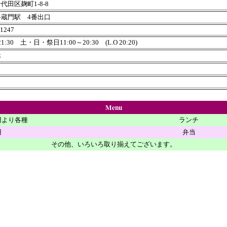
代田区麹町1-8-8
蔵門駅 4番出口
-1247
21:30 土・日・祭日11:00～20:30 (L.O 20:20)
休
Menu
0円より各種
ランチ
円
弁当
その他、いろいろ取り揃えてございます。