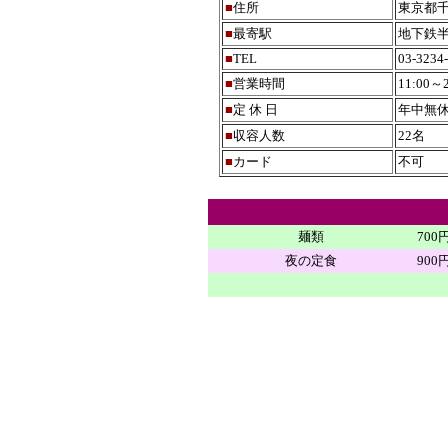
■
住所
東京都千
■
最寄駅
地下鉄半
■
TEL
03-3234
■
営業時間
11:00～
■
定 休 日
年中無
■
収容人数
22名
■
カード
不可
麺類
70
夜の定食
900