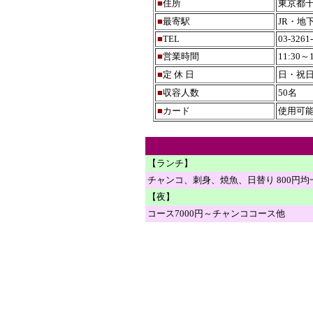
■
住所
東京都千
■
最寄駅
JR・地
■
TEL
03-3261
■
営業時間
11:30～1
■
定 休 日
日・祝
■
収容人数
50名
■
カード
使用可
【ランチ】
チャンコ、刺身、焼魚、日替り 800円均
【夜】
コース7000円～チャンココース他