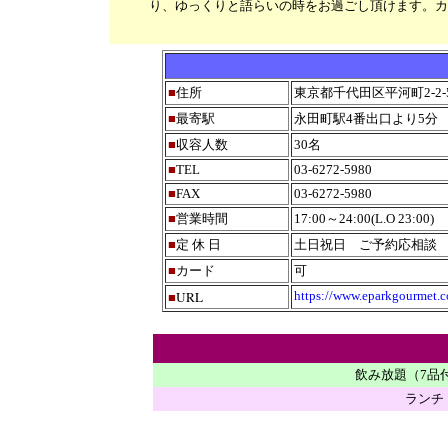
り、ゆっくりと語らいの時をお過ごし頂けます。カ
■
住所
東京都千代田区平河町2-2-
■
最寄駅
永田町駅4番出口より5分
■
収容人数
30名
■
TEL
03-6272-5980
■
FAX
03-6272-5980
■
営業時間
17:00～24:00(L.O
23:00
)
■
定 休 日
土日祝日
ご予約応相談
■
カード
可
URL
https://www.eparkgourmet.
■
飲み放題（7品付
ランチ