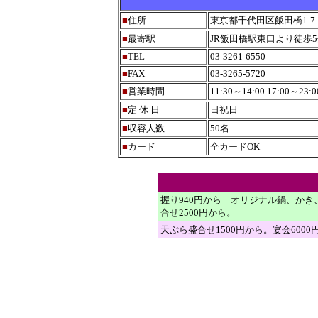
■
住所
東京都千代田区飯田橋1-7-
■
最寄駅
JR飯田橋駅東口より徒歩
■
TEL
03-3261-6550
■
FAX
03-3265-5720
■
営業時間
11:30～14:00 17:00～2
■
定 休 日
日祝日
■
収容人数
50名
■
カード
全カードOK
握り940円から オリジナル鍋、か
合せ2500円から。
天ぷら盛合せ1500円から。宴会600