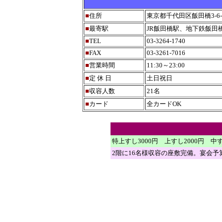
■
住所
東京都千代田区飯田橋3-6-
■
最寄駅
JR飯田橋駅、地下鉄飯田
■
TEL
03-3264-1740
■
FAX
03-3261-7016
■
営業時間
11:30～23:00
■
定 休 日
土日祝日
■
収容人数
21名
■
カード
全カードOK
特上すし3000円 上すし2000円 中す
2階に16名様収容の座敷完備。宴会予算