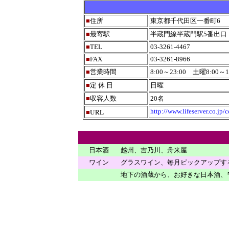
■
住所
東京都千代田区一番町6
■
最寄駅
半蔵門線半蔵門駅5番出口
■
TEL
03-3261-4467
■
FAX
03-3261-8966
■
営業時間
8:00～23:00 土曜8:00～19:
■
定 休 日
日曜
■
収容人数
20名
URL
http://www.lifeserver.co.jp/
■
日本酒
越州、吉乃川、舟来屋
ワイン
グラスワイン、毎月ピックアップす
地下の酒蔵から、お好きな日本酒、