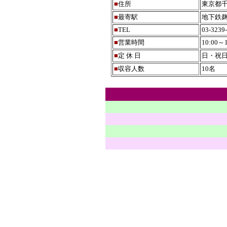
■
住所
東京都千
■
最寄駅
地下鉄麹
■
TEL
03-3239
■
営業時間
10:00～
■
定 休 日
日・祝
■
収容人数
10名