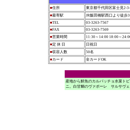
■
住所
東京都千代田区富士見2-3-
■
最寄駅
JR飯田橋駅西口より徒歩
■
TEL
03-3263-7567
■
FAX
03-3263-7569
■
営業時間
11:30～14:00 18:00
■
定 休 日
日祝日
■
収容人数
50名
■
カード
全カードOK
産地から鮮魚のカルパッチョ水菜トビ
ニ。白甘鯛のヴァポーレ サルサヴェ