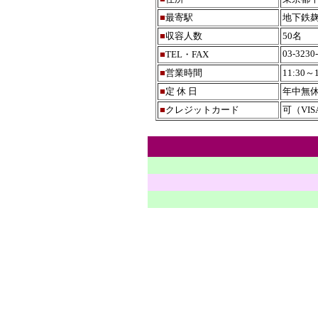
■
最寄駅
地下鉄麹
■
収容人数
50名
03-3230
■
TEL・FAX
■
営業時間
11:30～1
■
定 休 日
年中無
■
クレジットカード
可（VI