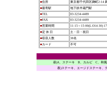
■
住所
東京都千代田区麹町2-14 
■
最寄駅
地下鉄半蔵門駅
■
TEL
03-3234-4489
■
FAX
03-3234-4489
■
営業時間
11:15～15:00(L.O14:30) 1
■
定 休 日
土・日・祝日
■
収容人数
38名
■
カード
不可
昼)A、ステーキ B、カルビ C、和
夜)ステーキ、エージドステーキ、テ